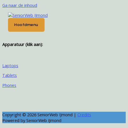
Ga naar de inhoud
Hoofdmenu
Apparatuur (klik aan):
Laptops
Tablets
Phones
Copyright © 2026
SeniorWeb IJmond
|
Credits
Powered by
SeniorWeb IJmond